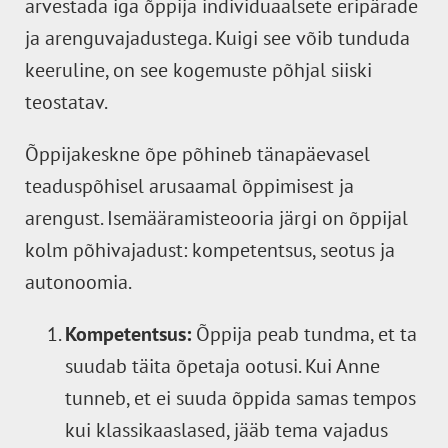
arvestada iga õppija individuaalsete eripärade
ja arenguvajadustega. Kuigi see võib tunduda
keeruline, on see kogemuste põhjal siiski
teostatav.
Õppijakeskne õpe põhineb tänapäevasel
teaduspõhisel arusaamal õppimisest ja
arengust. Isemääramisteooria järgi on õppijal
kolm põhivajadust: kompetentsus, seotus ja
autonoomia.
Kompetentsus:
Õppija peab tundma, et ta
suudab täita õpetaja ootusi. Kui Anne
tunneb, et ei suuda õppida samas tempos
kui klassikaaslased, jääb tema vajadus