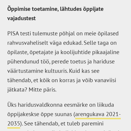
Õppimise toetamine, lähtudes õppijate
vajadustest
PISA testi tulemuste põhjal on meie õpilased
rahvusvaheliselt väga edukad. Selle taga on
õpilaste, õpetajate ja koolijuhtide pikaajaline
pühendunud töö, perede toetus ja hariduse
väärtustamine kultuuris. Kuid kas see
tähendab, et kõik on korras ja võib vanaviisi
jätkata? Mitte päris.
Üks haridusvaldkonna eesmärke on liikuda
õppijakeskse õppe suunas (
arengukava 2021-
2035
). See tähendab, et tuleb paremini