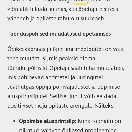
võimalik liikuda suunas, kus õpetajate stress
väheneb ja õpilaste rahulolu suureneb.
Tõenduspõhised muudatused õpetamises
Õpikeskkonnas ja õpetamismeetodites on vaja
teha muudatusi, mis peaksid olema
tõenduspõhised. Õpetaja saab teha muudatusi,
mis põhinevad andmetel ja uuringutel,
sealhulgas õppija põhivajadustel ja õppimise
alusprintsiipidel. Sellisel juhul võib eeldada
positiivset mõju õpilaste arengule. Näiteks:
Õppimise alusprintsiip:
Kuna töömälu on
piiratud, vajavad õpilased probleemide