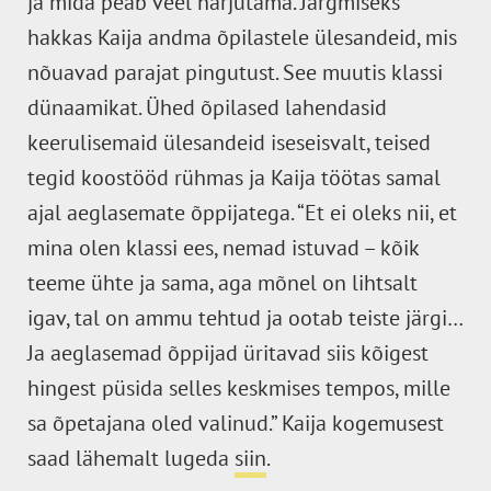
ja mida peab veel harjutama. Järgmiseks
hakkas Kaija andma õpilastele ülesandeid, mis
nõuavad parajat pingutust. See muutis klassi
dünaamikat. Ühed õpilased lahendasid
keerulisemaid ülesandeid iseseisvalt, teised
tegid koostööd rühmas ja Kaija töötas samal
ajal aeglasemate õppijatega. “Et ei oleks nii, et
mina olen klassi ees, nemad istuvad – kõik
teeme ühte ja sama, aga mõnel on lihtsalt
igav, tal on ammu tehtud ja ootab teiste järgi…
Ja aeglasemad õppijad üritavad siis kõigest
hingest püsida selles keskmises tempos, mille
sa õpetajana oled valinud.” Kaija kogemusest
saad lähemalt lugeda
siin
.