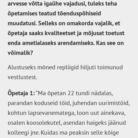
arvesse võtta igaühe vajadusi, tuleks teha
õpetamises teatud tõenduspõhiseid
muudatusi. Selleks on omakorda vajalik, et
õpetaja saaks kvaliteetset ja mõjusat toetust
enda ametialaseks arendamiseks. Kas see on
võimalik?
Alustuseks mõned repliigid hiljuti toimunud
vestlustest.
Õpetaja 1:
“Ma õpetan 22 tundi nädalas,
parandan koduseid töid, juhendan uurimistöid,
kohtun lapsevanematega, loon uut ainekava,
osalen koosolekutel, asendan haigeks jäänud
kolleegi jne. Kuidas ma peaksin selle kõige