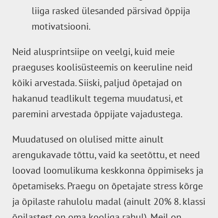
liiga rasked ülesanded pärsivad õppija
motivatsiooni.
Neid alusprintsiipe on veelgi, kuid meie
praeguses koolisüsteemis on keeruline neid
kõiki arvestada. Siiski, paljud õpetajad on
hakanud teadlikult tegema muudatusi, et
paremini arvestada õppijate vajadustega.
Muudatused on olulised mitte ainult
arengukavade tõttu, vaid ka seetõttu, et need
loovad loomulikuma keskkonna õppimiseks ja
õpetamiseks. Praegu on õpetajate stress kõrge
ja õpilaste rahulolu madal (ainult 20% 8. klassi
õpilastest on oma kooliga
rahul
). Meil on