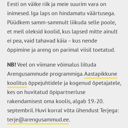
Eesti on väike riik ja meie suurim vara on
inimesed. Iga laps on hindamatu väärtusega.
Püüdkem samm-sammult liikuda selle poole,
et meil oleksid koolid, kus lapsed mitte ainult
ei pea, vaid tahavad käia – kus nende
õppimine ja areng on parimal viisil toetatud.
NB!
Veel on viimane võimalus liituda
Arengusammude programmiga.
Aastapikkune
koolitus
õppejuhtidele ja kogenud õpetajatele,
kes on huvitatud õpipartnerluse
rakendamisest oma koolis, algab 19.-20.
septembril. Huvi korral võta ühendust Terjega:
terje@arengusammud.ee
.