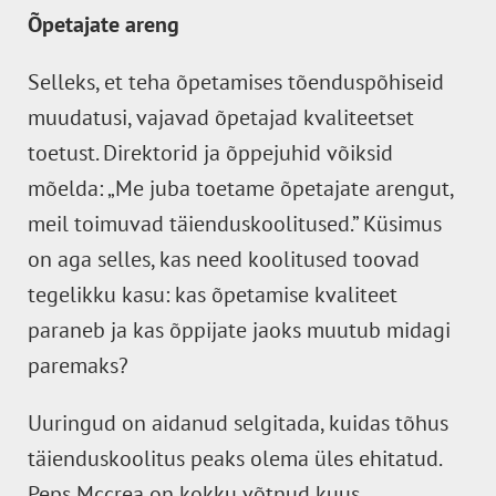
Õpetajate areng
Selleks, et teha õpetamises tõenduspõhiseid
muudatusi, vajavad õpetajad kvaliteetset
toetust. Direktorid ja õppejuhid võiksid
mõelda: „Me juba toetame õpetajate arengut,
meil toimuvad täienduskoolitused.” Küsimus
on aga selles, kas need koolitused toovad
tegelikku kasu: kas õpetamise kvaliteet
paraneb ja kas õppijate jaoks muutub midagi
paremaks?
Uuringud on aidanud selgitada, kuidas tõhus
täienduskoolitus peaks olema üles ehitatud.
Peps Mccrea on kokku võtnud
kuus