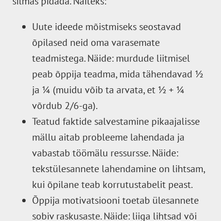
silmas pidada. Näiteks:
Uute ideede mõistmiseks seostavad
õpilased neid oma varasemate
teadmistega. Näide: murdude liitmisel
peab õppija teadma, mida tähendavad ½
ja ¼ (muidu võib ta arvata, et ½ + ¼
võrdub 2/6-ga).
Teatud faktide salvestamine pikaajalisse
mällu aitab probleeme lahendada ja
vabastab töömälu ressursse. Näide:
tekstülesannete lahendamine on lihtsam,
kui õpilane teab korrutustabelit peast.
Õppija motivatsiooni toetab ülesannete
sobiv raskusaste. Näide: liiga lihtsad või