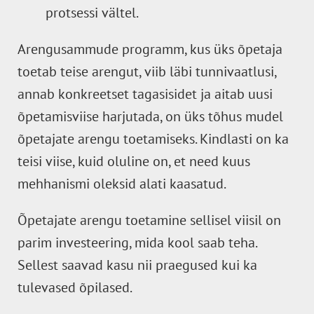
protsessi vältel.
Arengusammude programm, kus üks õpetaja
toetab teise arengut, viib läbi tunnivaatlusi,
annab konkreetset tagasisidet ja aitab uusi
õpetamisviise harjutada, on üks tõhus mudel
õpetajate arengu toetamiseks. Kindlasti on ka
teisi viise, kuid oluline on, et need kuus
mehhanismi oleksid alati kaasatud.
Õpetajate arengu toetamine sellisel viisil on
parim investeering, mida kool saab teha.
Sellest saavad kasu nii praegused kui ka
tulevased õpilased.