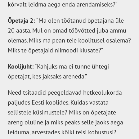
kõrvalt leidma aega enda arendamiseks?”
Õpetaja 2:
“Ma olen töötanud õpetajana üle
20 aasta. Mul on omad töövõtted juba ammu
olemas. Miks ma pean teie koolitusel osalema?
Miks te õpetajaid niimoodi kiusate?”
Koolijuht:
“Kahjuks ma ei tunne ühtegi
õpetajat, kes jaksaks areneda.”
Need tsitaadid peegeldavad hetkeolukorda
paljudes Eesti koolides. Kuidas vastata
sellistele küsimustele? Miks on õpetajate
areng oluline ja miks peaks selle jaoks aega
leiduma, arvestades kõiki teisi kohustusi?