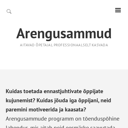
Arengusammud
AITAVAD ÕPETAJAL PROFESSIONAALSELT KASVADA
Kuidas toetada ennastjuhtivate õppijate
kujunemist? Kuidas jõuda iga õppijani, neid
paremini motiveerida ja kaasata?
Arengusammude programm on tõenduspõhine
lahendus, mis aitab neid eesmärke saavutada.